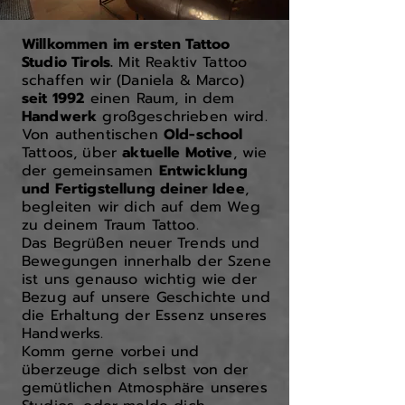
Willkommen im ersten Tattoo
Studio Tirols.
Mit Reaktiv Tattoo
schaffen wir (Daniela & Marco)
seit 1992
einen Raum, in dem
Handwerk
großgeschrieben wird.
Von authentischen
Old-school
Tattoos, über
aktuelle Motive
, wie
der gemeinsamen
Entwicklung
und Fertigstellung deiner Idee
,
begleiten wir dich auf dem Weg
zu deinem Traum Tattoo.
Das Begrüßen neuer Trends und
Bewegungen innerhalb der Szene
ist uns genauso wichtig wie der
Bezug auf unsere Geschichte und
die Erhaltung der Essenz unseres
Handwerks.
Komm gerne vorbei und
überzeuge dich selbst von der
gemütlichen Atmosphäre unseres